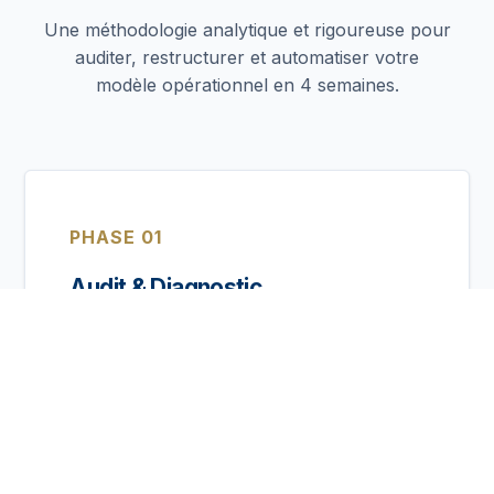
Une méthodologie analytique et rigoureuse pour
auditer, restructurer et automatiser votre
modèle opérationnel en 4 semaines.
PHASE 01
Audit & Diagnostic
Analyse SWOT complète de vos opérations.
Décorticage de vos processus internes,
évaluation des coûts d'acquisition et étude
concurrentielle approfondie pour identifier les
vulnérabilités et les opportunités de rentabilité.