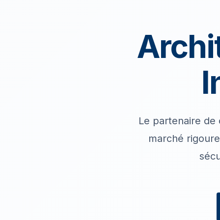
Archi
I
Le partenaire de 
marché rigoureu
sécu