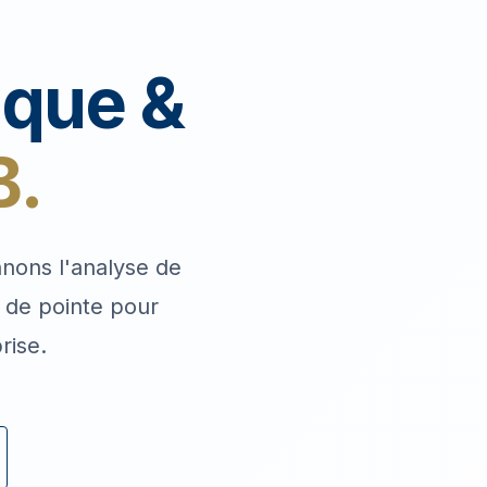
ique &
B.
nnons l'analyse de
s de pointe pour
rise.