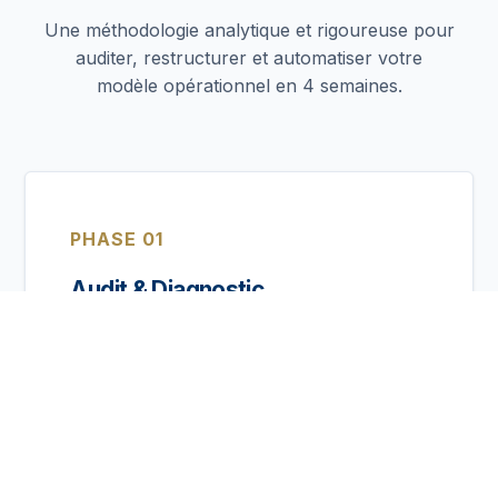
Une méthodologie analytique et rigoureuse pour
auditer, restructurer et automatiser votre
modèle opérationnel en 4 semaines.
PHASE 01
Audit & Diagnostic
Analyse SWOT complète de vos opérations.
Décorticage de vos processus internes,
évaluation des coûts d'acquisition et étude
concurrentielle approfondie pour identifier les
vulnérabilités et les opportunités de rentabilité.