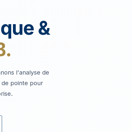
ique &
B.
nnons l'analyse de
s de pointe pour
rise.