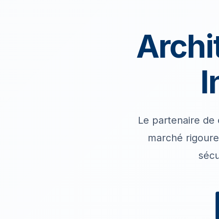
Archi
I
Le partenaire de 
marché rigoureu
sécu